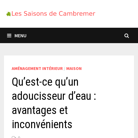
Skip
to
content
MENU
AMÉNAGEMENT INTÉRIEUR
/
MAISON
Qu’est-ce qu’un
adoucisseur d’eau :
avantages et
inconvénients
0